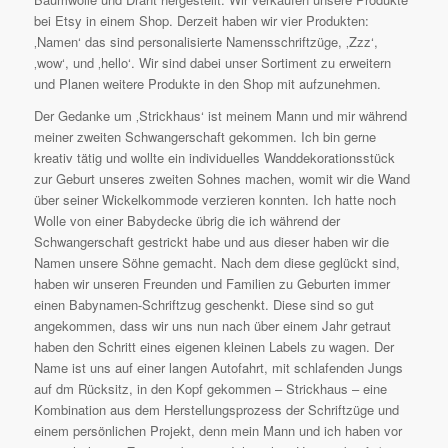
bei Etsy in einem Shop. Derzeit haben wir vier Produkten:
‚Namen‘ das sind personalisierte Namensschriftzüge, ‚Zzz‘,
‚wow‘, und ‚hello‘. Wir sind dabei unser Sortiment zu erweitern
und Planen weitere Produkte in den Shop mit aufzunehmen.
Der Gedanke um ‚Strickhaus‘ ist meinem Mann und mir während
meiner zweiten Schwangerschaft gekommen. Ich bin gerne
kreativ tätig und wollte ein individuelles Wanddekorationsstück
zur Geburt unseres zweiten Sohnes machen, womit wir die Wand
über seiner Wickelkommode verzieren konnten. Ich hatte noch
Wolle von einer Babydecke übrig die ich während der
Schwangerschaft gestrickt habe und aus dieser haben wir die
Namen unsere Söhne gemacht. Nach dem diese geglückt sind,
haben wir unseren Freunden und Familien zu Geburten immer
einen Babynamen-Schriftzug geschenkt. Diese sind so gut
angekommen, dass wir uns nun nach über einem Jahr getraut
haben den Schritt eines eigenen kleinen Labels zu wagen. Der
Name ist uns auf einer langen Autofahrt, mit schlafenden Jungs
auf dm Rücksitz, in den Kopf gekommen – Strickhaus – eine
Kombination aus dem Herstellungsprozess der Schriftzüge und
einem persönlichen Projekt, denn mein Mann und ich haben vor