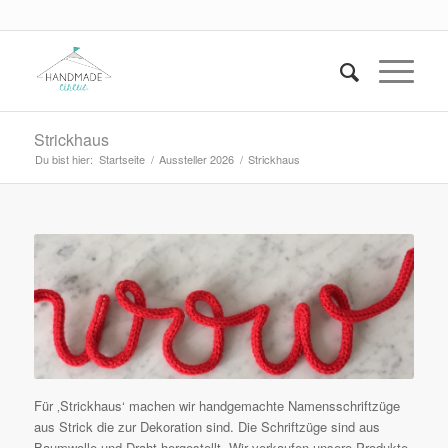
Strickhaus
Du bist hier:
Startseite
/
Aussteller 2026
/
Strickhaus
Für ‚Strickhaus‘ machen wir handgemachte Namensschriftzüge
aus Strick die zur Dekoration sind. Die Schriftzüge sind aus
Baumwolle und Draht hergestellt. Wir verkaufen unsere Produkte