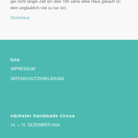
gar nicht langer Zeit ein über 100 Jahre altes Haus gekauft (in
dem unglaublich viel zu tun ist).
Strickhaus
Info
IMPRESSUM
DATENSCHUTZERKLÄRUNG
nächster handmade circus
14. + 15. DEZEMBER 2024