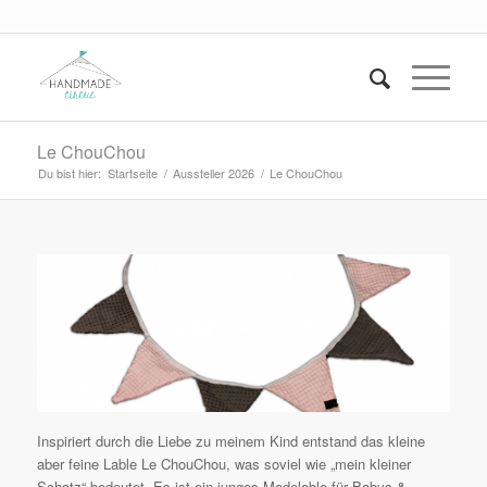
Le ChouChou
Du bist hier:
Startseite
/
Aussteller 2026
/
Le ChouChou
Inspiriert durch die Liebe zu meinem Kind entstand das kleine
aber feine Lable Le ChouChou, was soviel wie „mein kleiner
Schatz“ bedeutet. Es ist ein junges Modelable für Babys &